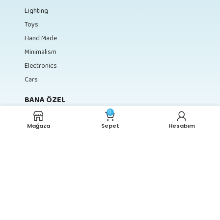
Lighting
Toys
Hand Made
Minimalism
Electronics
Cars
BANA ÖZEL
0
Hesabım
Mağaza
Sepet
Hesabım
Sepet
İletişim
Hakkımızda
Hafsa Kids
2023 Created by
Medyaikon